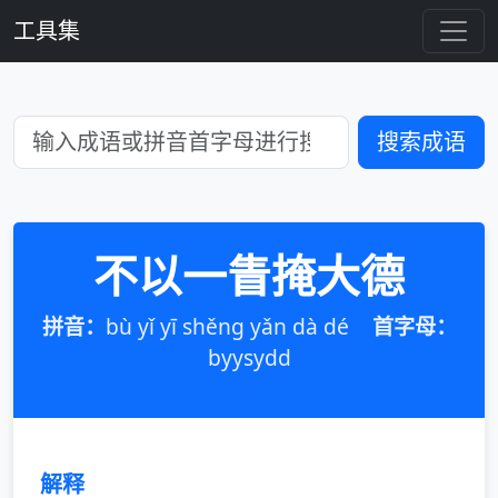
工具集
搜索成语
不以一眚掩大德
拼音：
bù yǐ yī shěng yǎn dà dé
首字母：
byysydd
解释