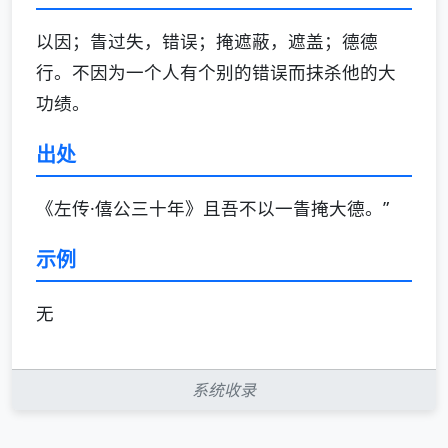
以因；眚过失，错误；掩遮蔽，遮盖；德德
行。不因为一个人有个别的错误而抹杀他的大
功绩。
出处
《左传·僖公三十年》且吾不以一眚掩大德。”
示例
无
系统收录