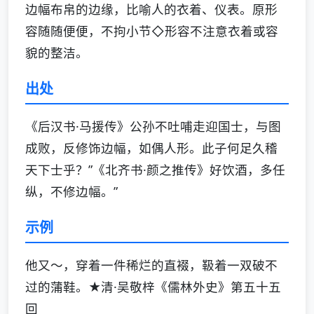
边幅布帛的边缘，比喻人的衣着、仪表。原形
容随随便便，不拘小节◇形容不注意衣着或容
貌的整洁。
出处
《后汉书·马援传》公孙不吐哺走迎国士，与图
成败，反修饰边幅，如偶人形。此子何足久稽
天下士乎？”《北齐书·颜之推传》好饮酒，多任
纵，不修边幅。”
示例
他又～，穿着一件稀烂的直裰，靸着一双破不
过的蒲鞋。★清·吴敬梓《儒林外史》第五十五
回