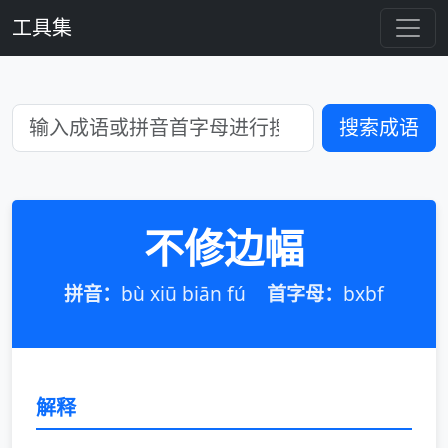
工具集
搜索成语
不修边幅
拼音：
bù xiū biān fú
首字母：
bxbf
解释