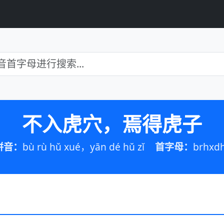
不入虎穴，焉得虎子
拼音：
bù rù hǔ xué，yān dé hǔ zǐ
首字母：
brhxd