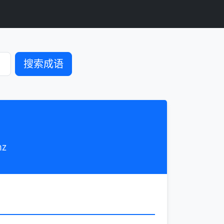
搜索成语
hz