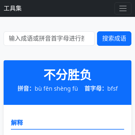
工具集
搜索成语
不分胜负
拼音：
bù fēn shèng fù
首字母：
bfsf
解释