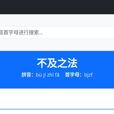
不及之法
拼音：
bù jí zhī fǎ
首字母：
bjzf