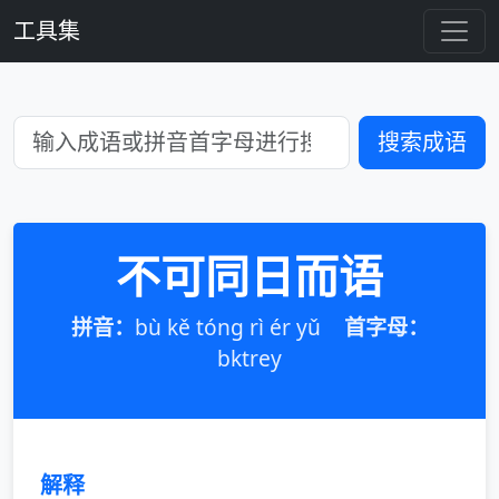
工具集
搜索成语
不可同日而语
拼音：
bù kě tóng rì ér yǔ
首字母：
bktrey
解释