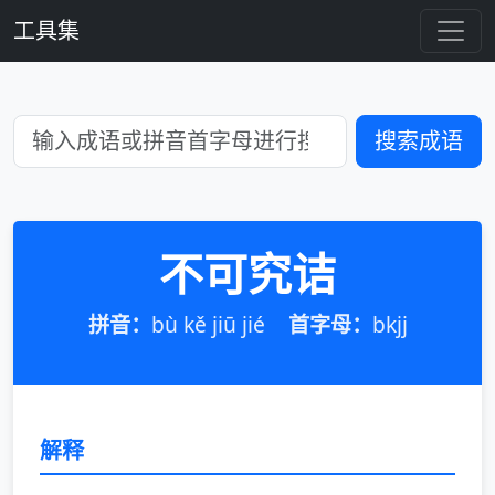
工具集
搜索成语
不可究诘
拼音：
bù kě jiū jié
首字母：
bkjj
解释