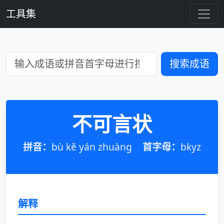
工具集
搜索成语
不可言状
拼音：
bù kě yán zhuàng
首字母：
bkyz
解释