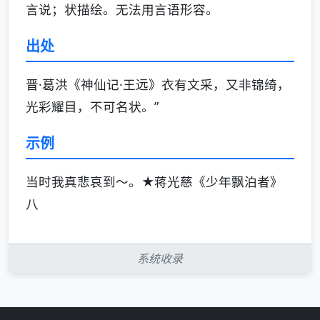
言说；状描绘。无法用言语形容。
出处
晋·葛洪《神仙记·王远》衣有文采，又非锦绮，
光彩耀目，不可名状。”
示例
当时我真悲哀到～。★蒋光慈《少年飘泊者》
八
系统收录