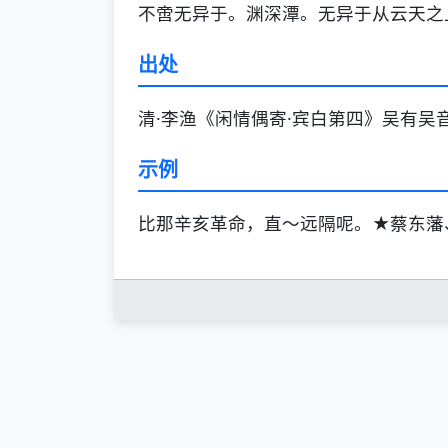
不啻无异于。渊深潭。无异于从云天之
出处
清·李渔《闲情偶寄·宾白第四》吴有吴
示例
比那辛亥革命，直～远隔呢。★蔡东藩