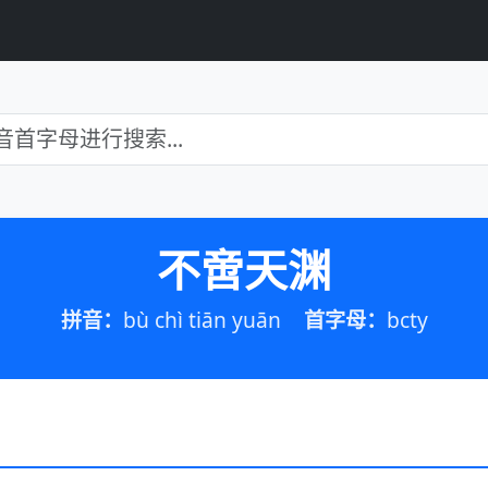
不啻天渊
拼音：
bù chì tiān yuān
首字母：
bcty