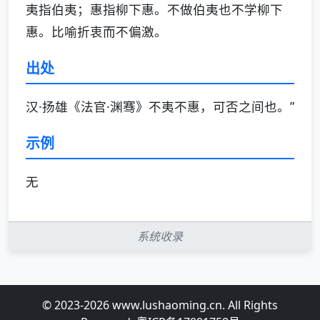
夷指伯夷；惠指柳下惠。不做伯夷也不学柳下
惠。比喻折衷而不偏激。
出处
汉·扬雄《法官·渊骞》不夷不惠，可否之间也。”
示例
无
系统收录
© 2023-2026 www.lushaoming.cn. All Rights