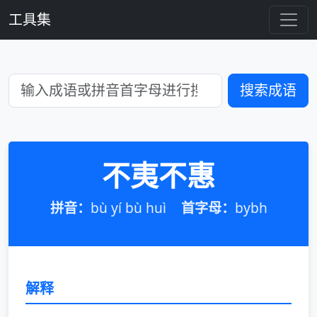
工具集
搜索成语
不夷不惠
拼音：
bù yí bù huì
首字母：
bybh
解释