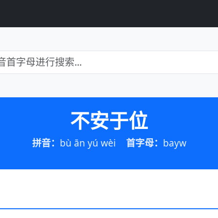
不安于位
拼音：
bù ān yú wèi
首字母：
bayw