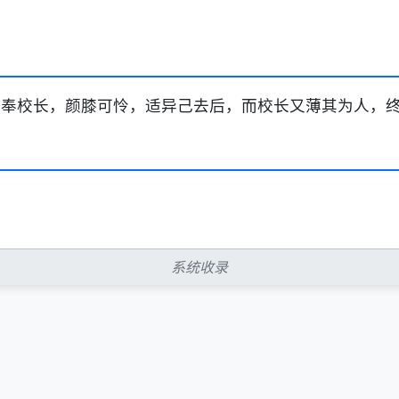
趋奉校长，颜膝可怜，适异己去后，而校长又薄其为人，终
系统收录