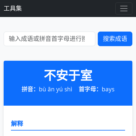
工具集
搜索成语
不安于室
拼音：
bù ān yú shì
首字母：
bays
解释