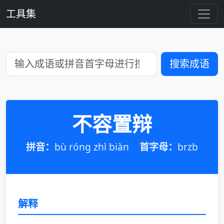
工具集
搜索成语
不容置辩
拼音：
bù róng zhì biàn
首字母：
brzb
解释