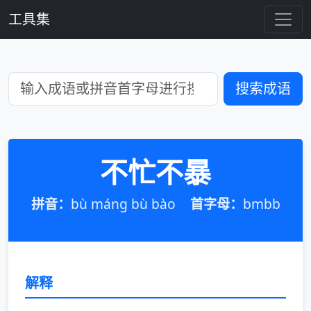
工具集
搜索成语
不忙不暴
拼音：
bù máng bù bào
首字母：
bmbb
解释