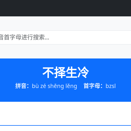
不择生冷
拼音：
bù zé shēng lěng
首字母：
bzsl