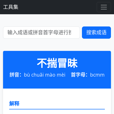
工具集
搜索成语
不揣冒昧
拼音：
bù chuǎi mào mèi
首字母：
bcmm
解释