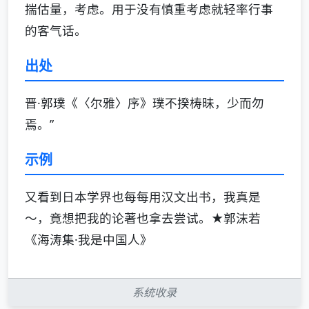
揣估量，考虑。用于没有慎重考虑就轻率行事
的客气话。
出处
晋·郭璞《〈尔雅〉序》璞不揆梼昧，少而勿
焉。”
示例
又看到日本学界也每每用汉文出书，我真是
～，竟想把我的论著也拿去尝试。★郭沫若
《海涛集·我是中国人》
系统收录