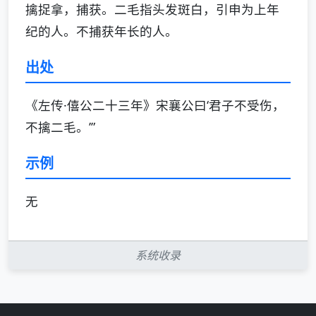
擒捉拿，捕获。二毛指头发斑白，引申为上年
纪的人。不捕获年长的人。
出处
《左传·僖公二十三年》宋襄公曰‘君子不受伤，
不擒二毛。’”
示例
无
系统收录