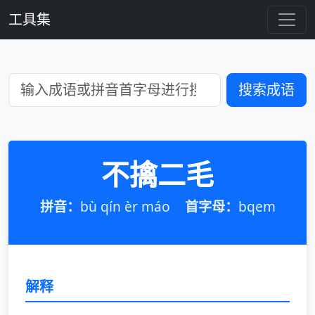
工具集
搜索成语
不擒二毛
拼音：
bù qín èr máo
首字母：
bqem
解释