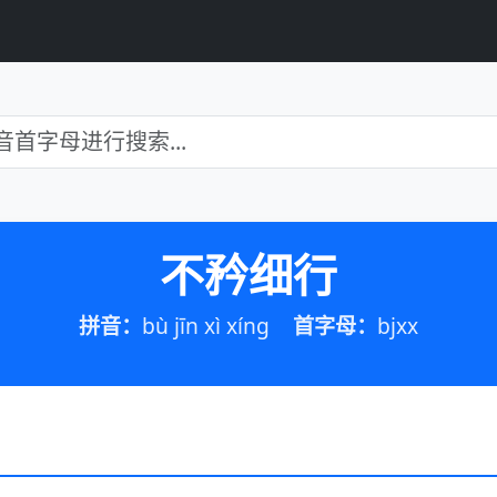
不矜细行
拼音：
bù jīn xì xíng
首字母：
bjxx