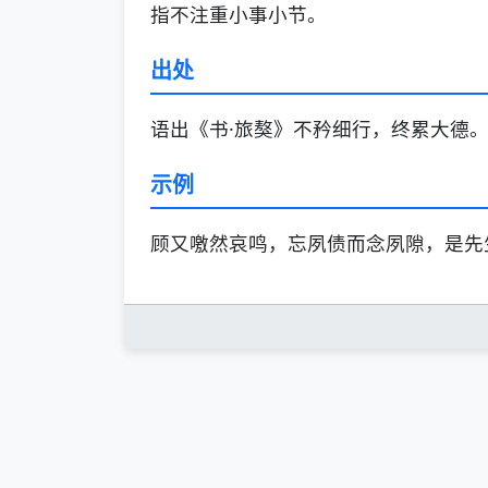
指不注重小事小节。
出处
语出《书·旅獒》不矜细行，终累大德。
示例
顾又噭然哀鸣，忘夙债而念夙隙，是先