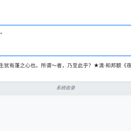
”
生犹有蓬之心也。所谓～者，乃至此乎？★清·和邦额《夜
系统收录