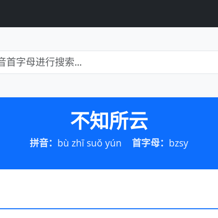
不知所云
拼音：
bù zhī suǒ yún
首字母：
bzsy