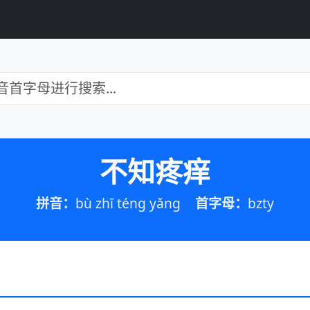
不知疼痒
拼音：
bù zhī téng yǎng
首字母：
bzty