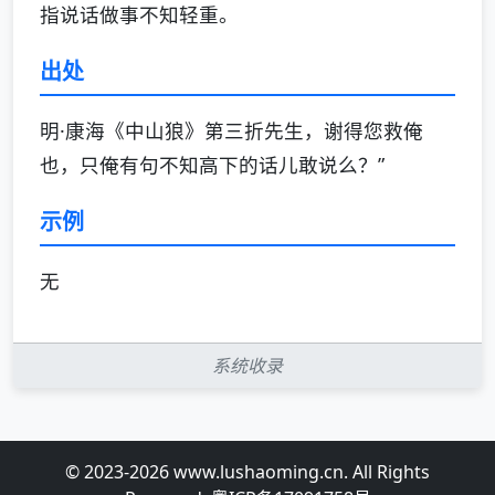
指说话做事不知轻重。
出处
明·康海《中山狼》第三折先生，谢得您救俺
也，只俺有句不知高下的话儿敢说么？”
示例
无
系统收录
© 2023-2026 www.lushaoming.cn. All Rights