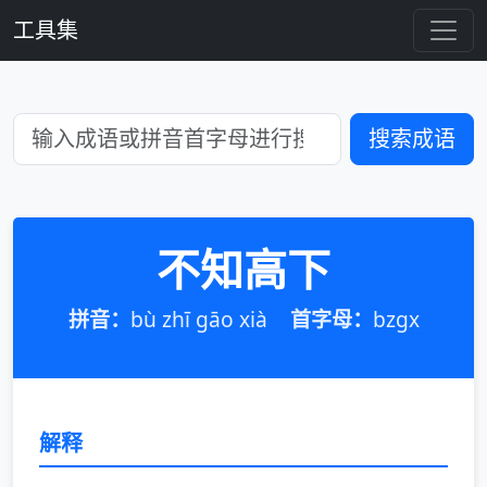
工具集
搜索成语
不知高下
拼音：
bù zhī gāo xià
首字母：
bzgx
解释