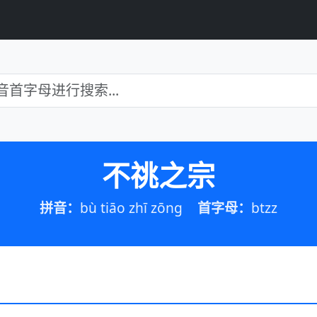
不祧之宗
拼音：
bù tiāo zhī zōng
首字母：
btzz