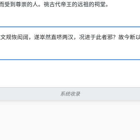
而受到尊崇的人。祧古代帝王的远祖的祠堂。
其文规恢闳阔，遂崒然直哜两汉，况进于此者邪？故今断以
系统收录