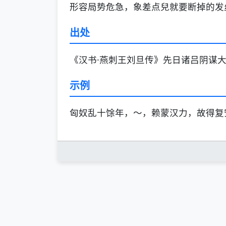
形容局势危急，象差点兒就要断掉的发
出处
《汉书·燕刺王刘旦传》先日诸吕阴谋大
示例
匈奴乱十馀年，～，赖蒙汉力，故得复