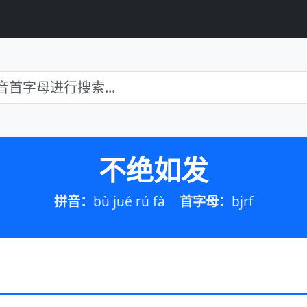
不绝如发
拼音：
bù jué rú fà
首字母：
bjrf