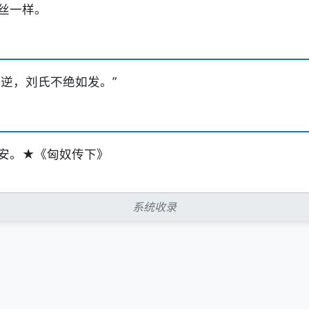
丝一样。
逆，刘氏不绝如发。”
安。★《匈奴传下》
系统收录