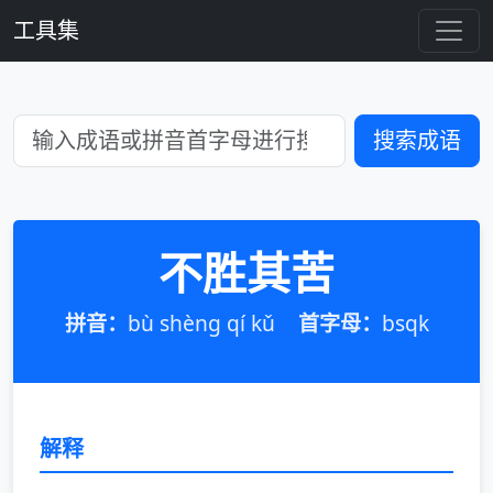
工具集
搜索成语
不胜其苦
拼音：
bù shèng qí kǔ
首字母：
bsqk
解释