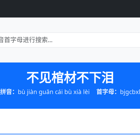
不见棺材不下泪
拼音：
bù jiàn guān cái bù xià lèi
首字母：
bjgcbx