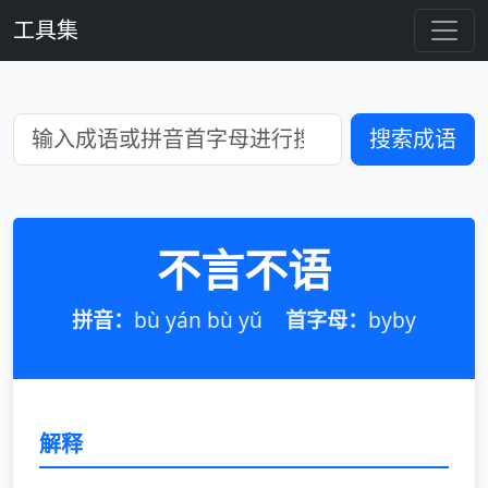
工具集
搜索成语
不言不语
拼音：
bù yán bù yǔ
首字母：
byby
解释