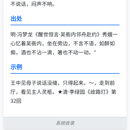
不说话，闷声不响。
出处
明·冯梦龙《醒世恒言·吴衙内邻舟赴约》秀娥一
心忆着吴衙内，坐在旁边，不言不语，如醉如
痴，酒也不沾一滴，箸也不动一动。”
示例
王中见母子说话没缝，只得起来。～，走到前
厅，看见主人灵柩。★清·李绿园《歧路灯》第
32回
系统收录