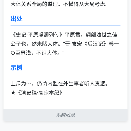
大体关系全局的道理。不懂得从大局考虑。
出处
《史记·平原虞卿列传》平原君，翩翩浊世之佳
公子也，然未睹大体。”晋·袁宏《后汉记》卷一
○臣愚浅，不识大体。”
示例
上斥为～，仍谕内监在外生事者听人责惩。
★《清史稿·高宗本纪》
系统收录