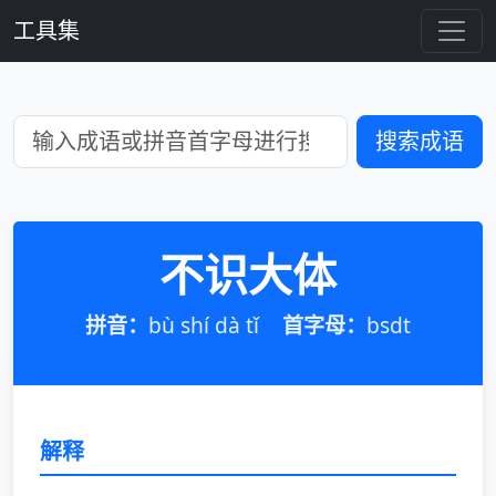
工具集
搜索成语
不识大体
拼音：
bù shí dà tǐ
首字母：
bsdt
解释