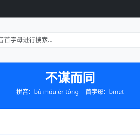
不谋而同
拼音：
bù móu ér tóng
首字母：
bmet