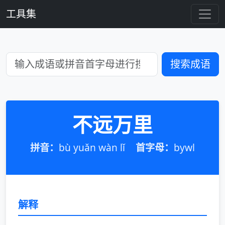
工具集
搜索成语
不远万里
拼音：
bù yuǎn wàn lǐ
首字母：
bywl
解释