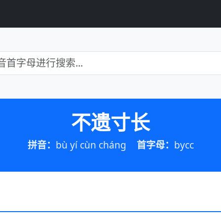
不遗寸长
拼音：
bù yí cùn cháng
首字母：
bycc