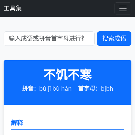
工具集
搜索成语
不饥不寒
拼音：
bù jī bù hán
首字母：
bjbh
解释