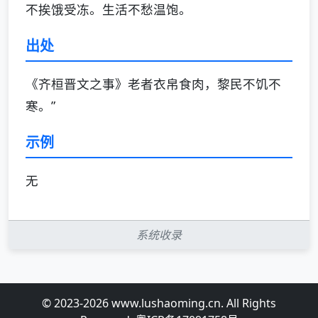
不挨饿受冻。生活不愁温饱。
出处
《齐桓晋文之事》老者衣帛食肉，黎民不饥不
寒。”
示例
无
系统收录
© 2023-2026 www.lushaoming.cn. All Rights