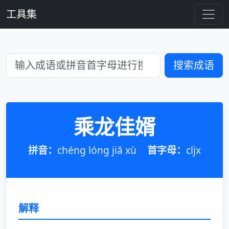
工具集
搜索成语
乘龙佳婿
拼音：
chéng lóng jiā xù
首字母：
cljx
解释