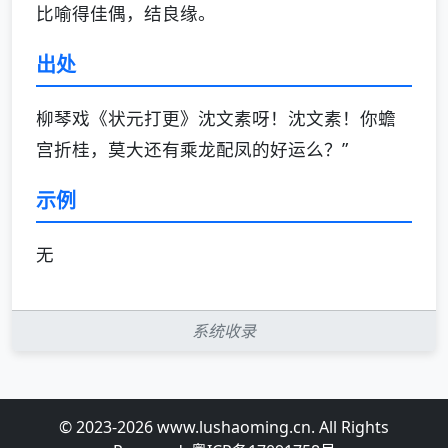
比喻得佳偶，结良缘。
出处
柳琴戏《状元打更》沈文素呀！沈文素！你蟾
宫折桂，莫大还有乘龙配凤的好运么？”
示例
无
系统收录
© 2023-2026 www.lushaoming.cn. All Rights