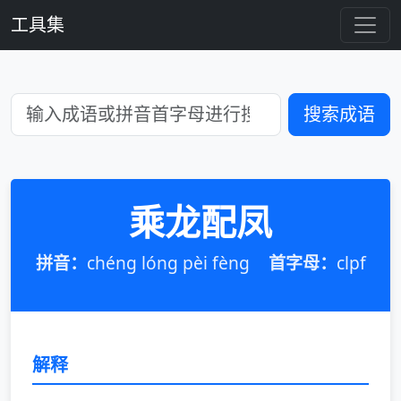
工具集
搜索成语
乘龙配凤
拼音：
chéng lóng pèi fèng
首字母：
clpf
解释