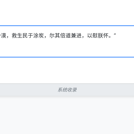
沙漠，救生民于涂炭，尔其倍道兼进，以慰朕怀。”
系统收录