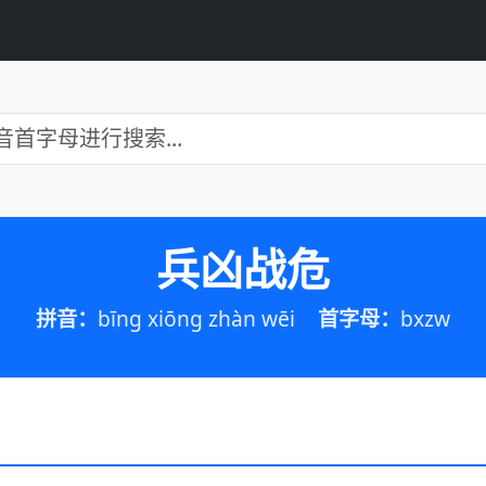
兵凶战危
拼音：
bīng xiōng zhàn wēi
首字母：
bxzw