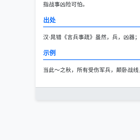
指战事凶险可怕。
出处
汉·晁错《言兵事疏》虽然，兵，凶器
示例
当此～之秋，所有受伤军兵，颠卧战线