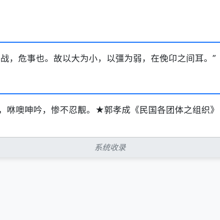
；战，危事也。故以大为小，以彊为弱，在俛卬之间耳。”
，咻噢呻吟，惨不忍觏。★郭孝成《民国各团体之组织》
系统收录