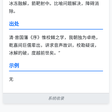
冰冻融解，箭靶射中。比喻问题解决，障碍消
除。
出处
清·曾国藩《序》惟校雠之学，我朝独为卓绝，
乾嘉间巨儒辈出，讲求音声故训，校勘疑误，
冰解的破，度越前世矣。”
示例
无
系统收录