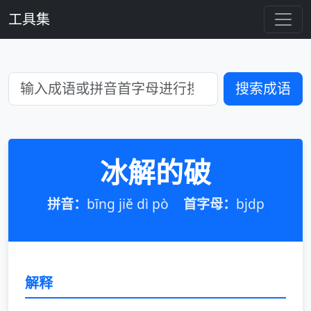
工具集
搜索成语
冰解的破
拼音：
bīng jiě dì pò
首字母：
bjdp
解释