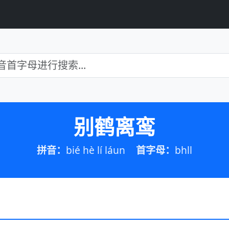
别鹤离鸾
拼音：
bié hè lí láun
首字母：
bhll