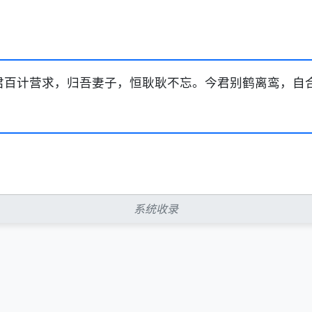
》君百计营求，归吾妻子，恒耿耿不忘。今君别鹤离鸾，自
系统收录