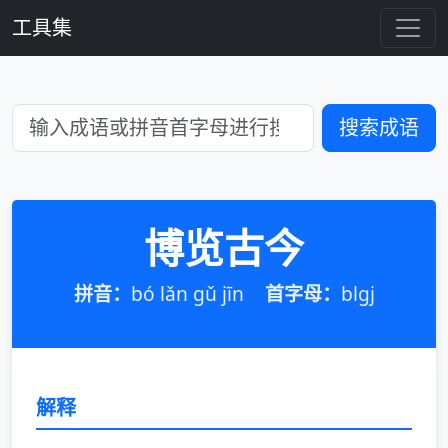
工具集
搜索成语
博览古今
拼音：
bó lǎn gǔ jīn
首字母：
blgj
解释