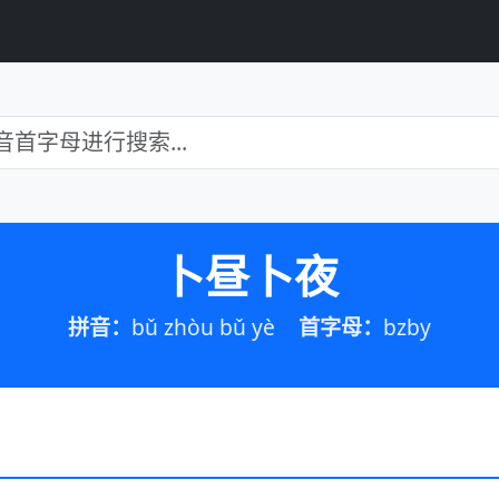
卜昼卜夜
拼音：
bǔ zhòu bǔ yè
首字母：
bzby