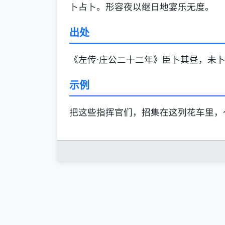
卜占卜。形容夜以继日地宴乐无度。
出处
《左传·庄公二十二年》臣卜其昼，未卜
示例
把这些指挥官们，招集在这列花车里，