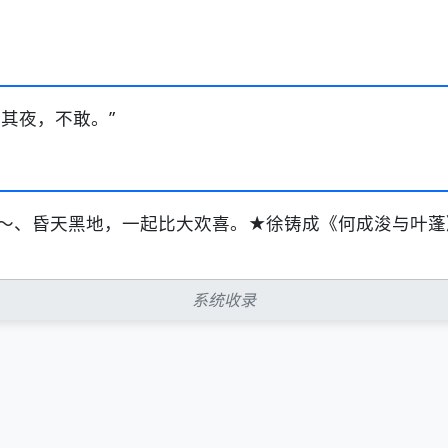
其夜，不敢。”
～、昏天黑地，一起比大欢喜。★徐铸成《何成浚与叶蓬
系统收录