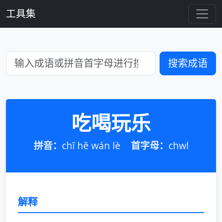
工具集
搜索成语
吃喝玩乐
拼音：
chī hē wán lè
首字母：
chwl
解释