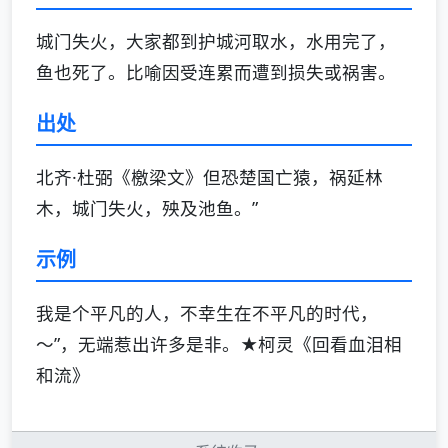
城门失火，大家都到护城河取水，水用完了，
鱼也死了。比喻因受连累而遭到损失或祸害。
出处
北齐·杜弼《檄梁文》但恐楚国亡猿，祸延林
木，城门失火，殃及池鱼。”
示例
我是个平凡的人，不幸生在不平凡的时代，
～”，无端惹出许多是非。★柯灵《回看血泪相
和流》