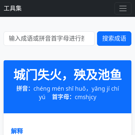
工具集
搜索成语
城门失火，殃及池鱼
拼音：
chéng mén shī huǒ，yāng jí chí
yú
首字母：
cmshjcy
解释