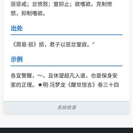
惩惩戒；忿愤怒；窒抑止；欲嗜欲。克制愤
怒，抑制嗜欲。
出处
《周易·损》损，君子以惩忿窒欲。”
示例
各宜警醒，～，且休望超凡入道，也是保身安
家的正理。★明·冯梦龙《醒世恒言》卷三十四
系统收录