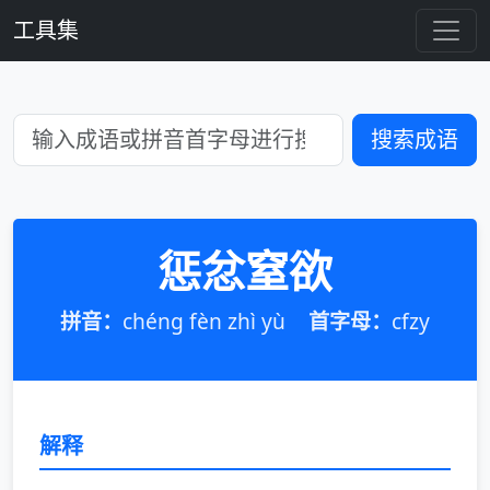
工具集
搜索成语
惩忿窒欲
拼音：
chéng fèn zhì yù
首字母：
cfzy
解释