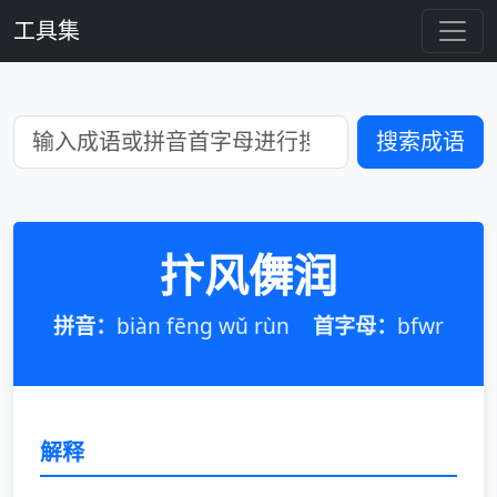
工具集
搜索成语
抃风儛润
拼音：
biàn fēng wǔ rùn
首字母：
bfwr
解释