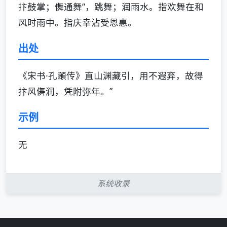
抃鼓掌；儛通舞”，跳舞；润雨水。指欢舞在和
风时雨中。指庆幸沾受恩惠。
出处
《宋书·孔顄传》直山渊藏引，用不遐弃，故得
抃风儛润，凭附弥年。”
示例
无
系统收录