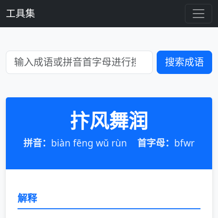
工具集
搜索成语
抃风舞润
拼音：
biàn fēng wǔ rùn
首字母：
bfwr
解释