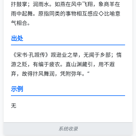
抃鼓掌；润雨水。如燕在风中飞翔，象商羊在
雨中起舞。原指同类的事物相互感应◇比喻意
气相合。
出处
《宋书·孔觊传》觊逊业之举，无闻于乡部；惰
游之贬，有编于疲农。直山渊藏引，用不遐
弃，故得抃风舞润，凭附弥年。”
示例
无
系统收录