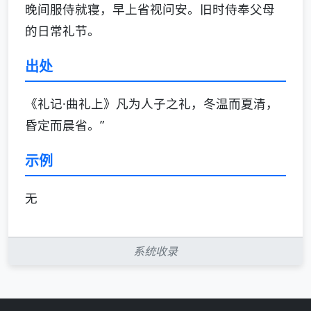
晚间服侍就寝，早上省视问安。旧时侍奉父母
的日常礼节。
出处
《礼记·曲礼上》凡为人子之礼，冬温而夏清，
昏定而晨省。”
示例
无
系统收录