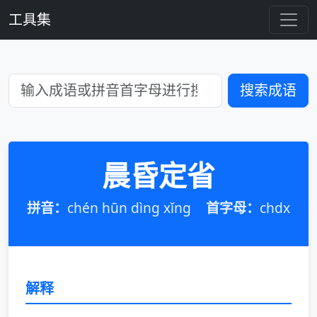
工具集
搜索成语
晨昏定省
拼音：
chén hūn dìng xǐng
首字母：
chdx
解释