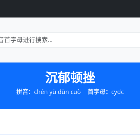
沉郁顿挫
拼音：
chén yù dùn cuò
首字母：
cydc