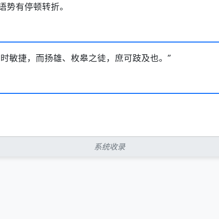
语势有停顿转折。
随时敏捷，而扬雄、枚皋之徒，庶可跂及也。”
系统收录