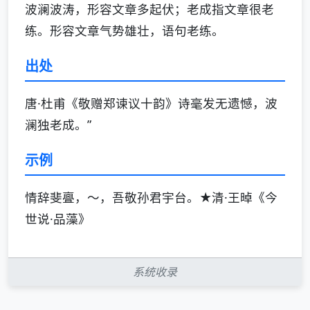
波澜波涛，形容文章多起伏；老成指文章很老
练。形容文章气势雄壮，语句老练。
出处
唐·杜甫《敬赠郑谏议十韵》诗毫发无遗憾，波
澜独老成。”
示例
情辞斐亹，～，吾敬孙君宇台。★清·王晫《今
世说·品藻》
系统收录