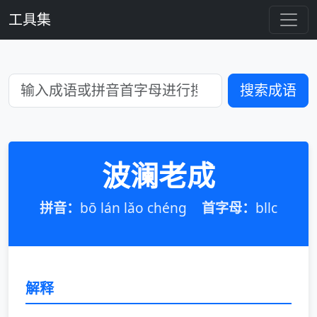
工具集
搜索成语
波澜老成
拼音：
bō lán lǎo chéng
首字母：
bllc
解释