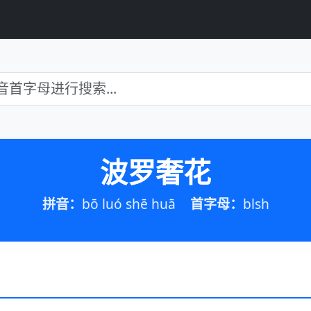
波罗奢花
拼音：
bō luó shē huā
首字母：
blsh