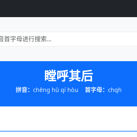
瞠呼其后
拼音：
chēng hū qí hòu
首字母：
chqh