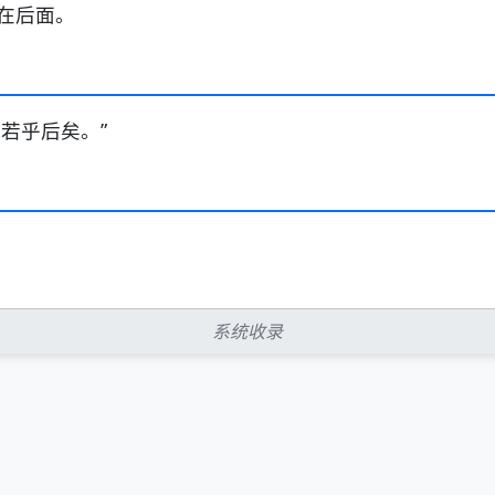
在后面。
若乎后矣。”
系统收录