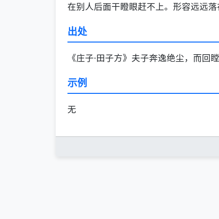
在别人后面干瞪眼赶不上。形容远远落
出处
《庄子·田子方》夫子奔逸绝尘，而回瞠
示例
无