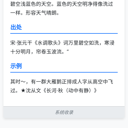
碧空浅蓝色的天空。蓝色的天空明净得像洗过
一样。形容天气晴朗。
出处
宋·张元干《水调歌头》词万里碧空如洗，寒浸
十分明月，帘卷玉波流。”
示例
其时～，有一群大雁鹅正排成人字从高空中飞
过。★沈从文《长河·秋（动中有静）》
系统收录